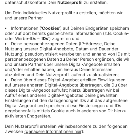
Auf Höhe der Coesfelder Bauerschaft Harle ist in der
Nacht ein Auto aus noch ungeklärter Ursache von der
Bundesstraße abgekommen und gegen einen Baum
geprallt. Die Fahrerin und ihre Tochter waren im Auto
eingeklemmt. Die Feuerwehr musste die beiden
befreien. Dafür und zur Unfallaufnahme war die B 525
zwischen der Daruper Straße und dem Abzweig zum
Kloster Gerleve knapp zwei Stunden vollgesperrt.
Mutter und Tochter kamen leicht verletzt ins
Krankenhaus. Auf der A43 war die Autobahn in
Richtung Münster ebenfalls knapp zwei Stunden
vollgesperrt - um die Fahrbahn zu säubern. Hier war
Sprit im Baustellenbereich ausgelaufen. Wer der
Verursacher ist, ist noch unklar. Die Polizei vermutet
einen aufgerissen Tank bei einem LKW.
Anzeige