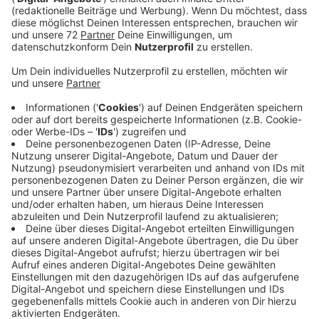
Anzeige
Schon bei einem einfachen Onlinespiel für Kinder und
Jugendliche im Internet lauern Gefahren. Kinder
erkennen nicht, wer hinter einem Kontakt im Chat
steckt. Warnt Katrin Hagedorn von der Polizei im Kreis
Coesfeld. Die Sozialen Medien sind schnelllebig und
sie verändern sich ständig und mit ihnen auch die
Gefahren. Wichtig ist es, dass Eltern mit ihren Kindern
darüber sprechen, sagt sie. Schutzmaßnahmen können
Medienregeln sein, auf die Kinder und Eltern sich
einigen. Und es gibt bestimmte Apps und
Einstellungen am Handy. Die Experten stellen weitere
Hilfen vor, verschiedene Apps und geben Tipps zu
Einstellungsmöglichkeiten auf dem Handy.
Kurzentschlossene können teilnehmen - Anmelden
geht bis heute Vormittag (9:59 Uhr). Der Online-