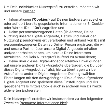
Die dortigen Kreistierärzte haben Sperrgebiete von bis
zu zehn Kilometern rund um den betroffenen Betrieb
festgelegt. Innerhalb dieses Bereiches gelten strenge
Regeln für Geflügelhalter und Geflügeltransporte sind
verboten. Die Sperrgebiete betreffen auch Teile des
Kreises Coesfeld in Ascheberg und Senden. Tierhalter
müssen ihr Geflügel melden und sie dürfen das Fleisch
und Eier nicht von einem in den anderen Betrieb
bringen. Die Tierärzte des Kreises Coesfeld haben eine
Hotline zur Geflügelpest eingerichtet. Die Nummer ist
02541/18 3912 oder 3916. Die Hotline ist montags bis
freitags von 8 Uhr bis 16 Uhr zu erreichen.
Anzeige