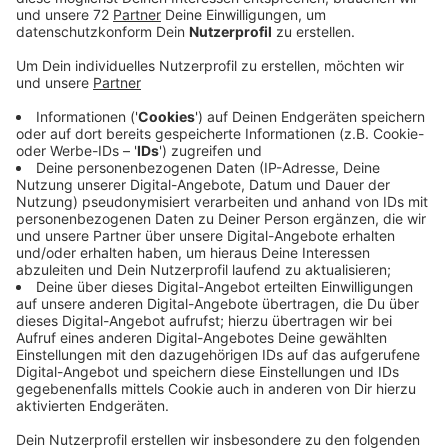
Insgesamt sei die Lage hier im ländlichen Kreis
Coesfeld weniger dramatisch als in großen Städten,
sagt die Lehrergewerkschaft Erziehung und
Wissenschaft. Doch auch hier nehmen die Fälle zu.
Schulen setzen auf unterschiedliche Projekte. An der
Hermann-Leeser-Realschule in Dülmen zum Beispiel
arbeiten Klassenlehrer, Sozialarbeiter und Experten
gemeinsam an Vorbeuge-Projekten. Am Clemens-
Brentano-Gymnasium in Dülmen gibt es unter anderem
Streitschlichter. Hier beobachtet die Schulleiterin
Maike Verwey weniger körperliche Attacken, aber
Gewalt passiere ja nicht nur körperlich. Das sei eine
Herausforderung für die Zukunft. Der Leiter der Anne-
Frank-Gesamtschule in Havixbeck und Billerbeck,
Torsten Habbel, sieht es ähnlich. Er beobachtet eine
Enthemmung insbesondere in den sozialen Medien. Zu
Medienscouts ausgebildete Schüler helfen in solchen