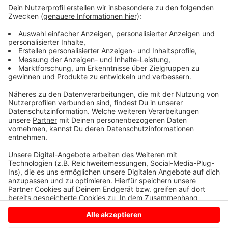
schon öfter vorgekommen. Auch die Stadt
Lüdinghausen bemerkt, dass der Ton der Kunden rauer
wird. Die Mitarbeiter versuchen durch beruhigende
Worte Situationen zu entschärfen. Das habe bislang
ganz gut geklappt. Mehrere Städte und Gemeinden im
Kreis sind Mitglied im Präventionsnetzwerk „Sicher im
Dienst“.
Anzeige
Anzeige
Anzeige