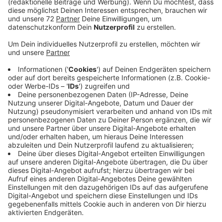
Anzeige
In Münster ist die Zahl der Übergriffe gegen
städtische Mitarbeiter sogar auf ein Rekordhoch
gestiegen.
Die Hemmschwellen sinken immer mehr. Das
beobachtet beispielsweise die Stadt Dülmen.
Mitarbeiter des Ordnungsamtes, des Bürgerbüros,
Mitarbeiter im Außendienst oder des
Rettungsdienstes werden oft beschimpft oder
beleidigt. Mitarbeiter lernen in Schulungen, wie sie sich
in bestimmten Situationen verhalten sollten. Ähnlich
sieht es in Coesfeld aus. In einigen Bereichen stehen
Mitarbeitern Notrufsysteme zur Verfügung. Auch in
der Gemeinde Nordkirchen werden die Mitarbeiter
zunehmend beschimpft, beleidigt und bedroht.
Körperliche Gewalt ist noch eine Ausnahme, aber auch