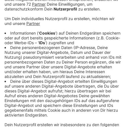
Die Gewinner bei der Verlosung von 800 AstraZeneca-
Impfdosen stehen jetzt fest. Am Wochenende hatten
über 60-Jährige die Möglichkeit, sich zu bewerben.
Und heute Nachmittag zieht der Kreis eine Bilanz. Er
ist zufrieden. Das Verfahren, per Zufallsprinzip das
Sonderkontingent von 800 AstraZeneca-Dosen zu
verlosen, sei erfolgreich verlaufen. Knapp 2000
Menschen hatten sich darauf gemeldet, es ist also
nichts übrig geblieben. Das Impfen erfolgt am
kommenden Wochenende. Der Kreis hat ein
Verlosungssystem gewählt, weil das ein einfacher,
unbürokratischer Weg gewesen ist, die Dosen flott zu
verteilen. Im Gegensatz zu einer Reserveliste hatten
viele Bewerber eine Chance. Und um das zu
ermöglichen, kommt derzeit für das Impfzentrum-
Team keine Reserveliste infrage. Im Kreis Coesfeld