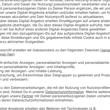
Anzeige
Mit speziellen Sicherungsposten haben die Städte u
wie beispielsweise bei Verkehrsinseln. Kommt ein Ra
diesen mit einem Pfiff aus der Trillerpfeife.
Durch das Rennen kommt es unter anderem in Biller
immer wieder zu Verkehrsbehinderungen. Betroffen s
Linien R81 Coesfeld/Burgsteinfurt und R61 Coesfel
späten Nachmittag auf. Details finden Sie
hier
.
Wann die Radfahrerinnen und Radfahrer voraussichtli
Die Routen der unterschiedlichen Leistungsklassen 
Die Städte und Gemeinden informieren auf ihren Web
anderem in
Havixbeck
,