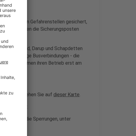
nd Gemeinden Gefahrenstellen gesichert,
dfahrer, warnen die Sicherungsposten
beck, Coesfeld, Darup und Schapdetten
ind auch einige Busverbindungen - die
d/Vreden nehmen ihren Betrieb erst am
ch wo sind, sehen Sie auf
dieser Karte
.
sehen Sie
hier
.
seiten über die Sperrungen, unter