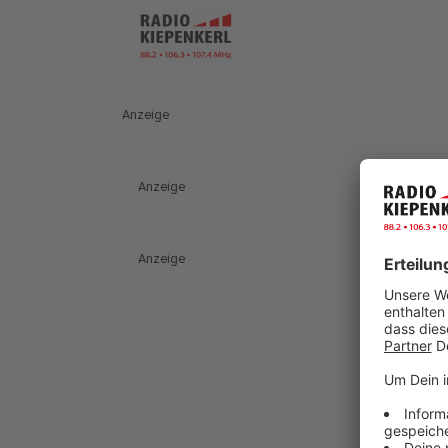
Anzeige
Anzeige
Anzeige