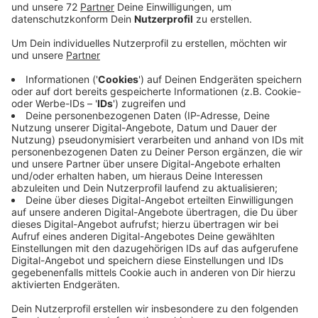
Das Infektionsgeschehen hat sich ja stark beruhigt,
das sorgt aber voraussichtlich nicht für deutlich
vollere Sitzreihen bei den Gottesdiensten, vermuten
die Kirchengemeinden. Für viele Gemeinden ist
Pfingsten mittlerweile ein Sonntag wie jeder andere
auch, zum Beispiel in Sankt Fabian und Sebastian in
Osterwick oder in St. Jakobi in Coesfeld. Pfingsten ist
nicht mehr so verankert bei vielen Menschen wie
Weihnachten oder Ostern, erklärt Ralf Wehrmann, der
Pastoralreferent in St. Lambertus in Ascheberg.
Immerhin: Hier soll heute (10 Uhr) ein kleiner Chor auf
der Empore für die Besucher singen. Die Besucher
selbst dürfen das ja noch nicht wieder. Mit solchen
Aktionen will die Gemeinde die Gottesdienste ein
bisschen aufwerten. Dass die Kirche heute voll wird,
glaubt Ralf Wehrmann aber nicht. Denn: Urlaub geht ja
jetzt wieder, und er glaubt, dass einige das lange