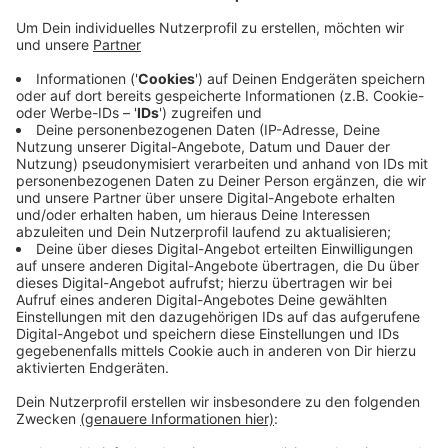
Veröffentlicht:
Donnerstag, 31.07.2025 19:52
Anzeige
Die Polizei prüft, ob die drei Diebstähle
zusammenhängen. Und auch ob der GPS-Klau in der
Bauerschaft Horst mit einem Garageneinbruch auf
einem Nachbarhof ebenfalls vergangene Nacht
zusammenhängt. Die Polizei kreiste hier zur
Tätersuche auch mit einem Hubschrauber über
Nottuln- ohne Erfolg. Die Tätersuche und Ermittlungen
dauern an.
Anzeige