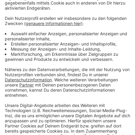
Genau wie die Facebookstörung. Das Unternehmen ist
auf Ursachensuche. Es soll wohl Probleme mit einem
DNS Dienst gegeben haben - das bedeutet, dass Sie
zwar die Apps starten, das Internet aber nicht weiß,
wo es Facebook und Co. suchen soll.
Durch den Komplettausfall hat das Unternehmen
mehrere Milliarden Euro verloren.
Anzeige
Zum Ausfall gab es in anderen sozialen Netzwerken
großartige, lustige Netzreaktionen. Alle Infos hier:
https://bit.ly/3aaPX5P
Anzeige