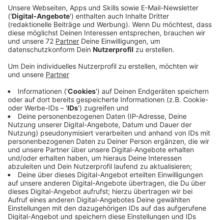
Anzeige
Seit dem Abend gab es eine technische Großstörung.
Erst nach sieben Stunden hatten Techniker die
Probleme im Griff. Was schon feststeht: Einen
Cyberangriff soll es nicht gegeben haben. Es hat zu
einem ungewöhnlichen Abend für viele geführt.
Endlich mal entspannt arbeiten, ohne, dass WhatsApp
ständig nervt - so war der Abend für Matthias, das
schreibt er auf der Radio Kiepenkerl Facebookseite.
Nicolas hat die Zeit genutzt und endlich mal seine
Werkstatt aufgeräumt. Und Ines hat tatsächlich
telefoniert - das hat sie wohl schon ewig nicht mehr
gemacht. Das Problem: Viele konnten auch nicht
Netflix oder andere Streamingdienstanbieter schauen,
der Internetanbieter Vodafone hatte zeitgleich eine
große Störung. Die ist aber mittlerweile behoben.