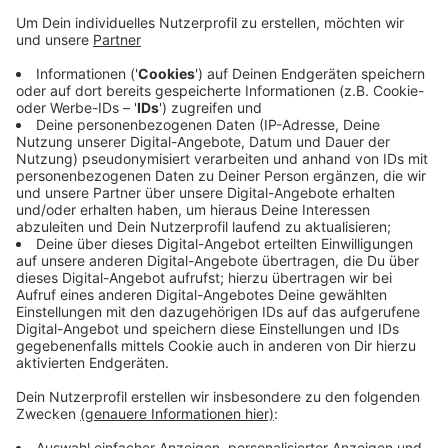
Anzeige
Sie schickt einen Appell an die Landesregierung. Sie
fordert, dass die knapp 4000 Azubis im Kreis
möglichst nur die Hälfte für das Deutschlandticket
zahlen sollten, um Bus und Bahn vor allem für ihren
täglichen Weg zum Ausbildungsplatz und zur
Berufsschule zu nutzen. Das Land NRW sollte damit
dem Vorbild Niedersachsens folgen, dort gibt es das
schon, da das Land 20 Prozent der Kosten übernimmt.
Anzeige