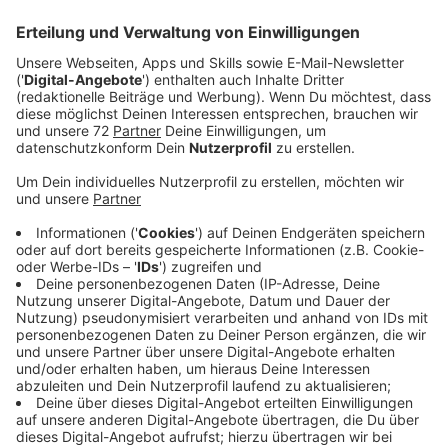
Veröffentlicht:
Samstag, 04.05.2024 11:38
Anzeige
Papierkram und Personalmangel
Anzeige
Hebammen selbst ärgern sich über viel Papierkram und
hohe Versicherungskosten. Das schreckt den
Hebammen-Nachwuchs ab, sagt Gwendolyn Vogt aus
Appelhülsen, die Vorsitzende des Hebammenkreises
Coesfeld. Da seien zum einen die hohen Kosten der
Haftpflichtversicherung in der Freiberuflichkeit und
zum anderen der Personalmangel in den Kliniken.
Anzeige