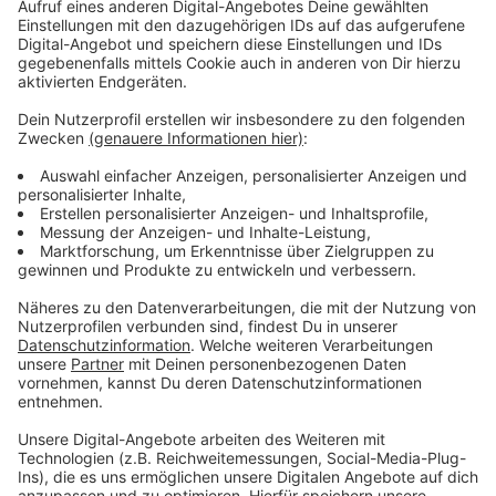
Wochenbettpauschale: "Ein Hungerlohn"
Anzeige
Hebamme Julia Ickerodt aus Olfen hat noch einen
weiteren Punkt. Sie ärgert sich über die
Wochenbettpauschale von 40 Euro: "Für diese
Pauschale müssen wir alles an medizinischer
Versorgung gewährleisten, und dass
selbstverständlich noch vor Steuer und Versicherung."
An- und Abfahrten seien ebenfalls mit drin in der
Pauschale. "Letztlich ist das ein Hungerlohn für das,
was wir leisten", sagt Ickerodt.
Anzeige