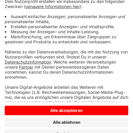
den Kreis Coesfeld startet eine Aktionswoche
"Energiekosten steigen - was ist zu tun?". Die Berater
richten sich an Familien, die durch die hohen
Energiekosten kaum noch Geld für anderes haben.
Infos gibt es
HIER
.
Anzeige
Anzeige
Anzeige