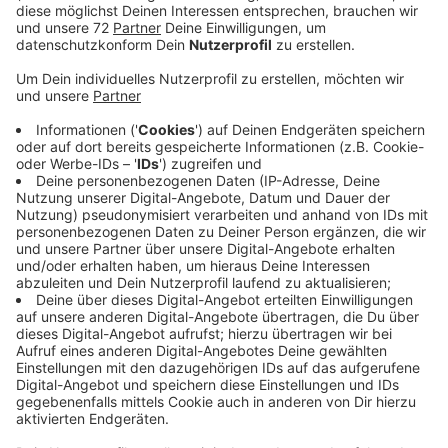
Ein Ende des Anstiegs ist nicht in Sicht. In der
Nachbarstadt Münster gibt es im April bereits den
zweiten Preissprung. Bei den Coesfelder Stadtwerken
steht fest: Höhere Preise kommen bestimmt. Nur
wann, das ist noch die große Frage. Die Stadtwerke in
Dülmen haben erst im Januar ihre Preise erhöht.
Aktuell steht kein weiterer Anstieg an, das sei aber
kurzfristig möglich. Je nachdem, wie sich
Energiepreise auf dem Weltmarkt entwickeln.
Versorger für die anderen Städte und Gemeinden im
Kreis ist der Konzern EON. Auch hier steht kurzfristig
nichts an, der Versorger hat aber auch hier erst die
Preise erhöht: Seit Jahresbeginn zahlt eine Familie mit
zwei Kindern knapp 20 Euro mehr im Monat. Die stark
gestiegenen Beschaffungskosten machen Strom und
Gas so teuer. Die Preise für Erdgas haben sich mehr als
versiebenfacht. Die Verbraucherzentrale in Dülmen für