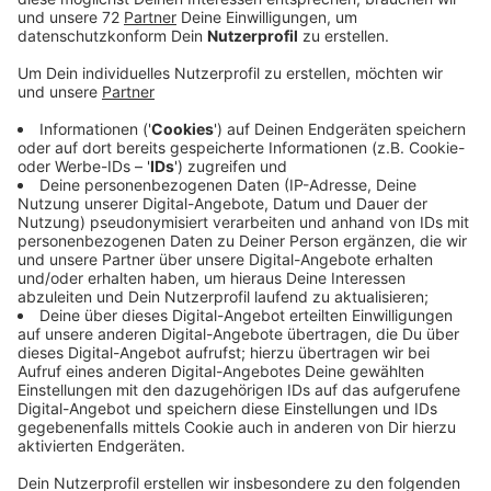
Veröffentlicht:
Montag, 20.04.2020 19:52
Anzeige
Heute hat unter anderem der Veranstalter des
Annotopia-Festivals in Lüdinghausen die Absage
offiziell gemacht. Der geplante Termin am 16. und 17.
Mai ist gestrichen. Die Veranstalter hoffen aber das
Fantasy-Festival Anfang Oktober nachholen zu
können. Alle Tickets bleiben gültig.
Fest steht seit heute außerdem, dass es erst im
kommenden Jahr wieder einen Bücher- und Flohmarkt
am Kloster Gerleve bei Billerbeck gibt. Auch die
Veranstalter des Open Air Konzertes am Schloss
Nordkirchen verschieben das im August geplante
Konzert "Melodien am Märchenschloss", und zwar auf
den am 25. Juni 2021 . Alle Tickets bleiben gültig. Auf