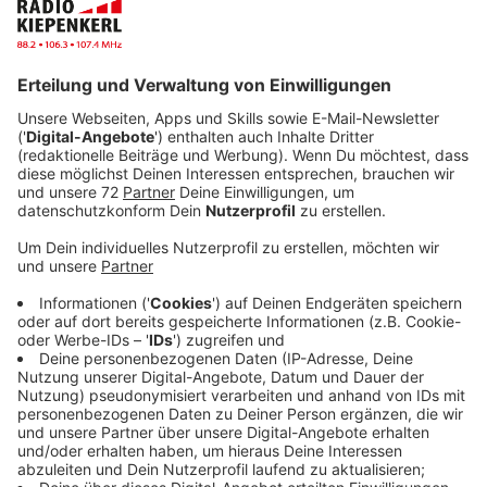
Anzeige
Die einzelnen Termine sind:
Montag, 7. Juli 2025, 8:00 – 13:00 Uhr
Projekt: Gestalte deinen Escape Room mittels Virtual
Reality
Ort: Geschwister-Scholl-Realschule, Senden
Dienstag, 8. Juli & Mittwoch, 9. Juli 2025, jeweils 8:00
– 13:00 Uhr
Ort: MINT-WERKSTATT, Kreuzweg 61, Dülmen