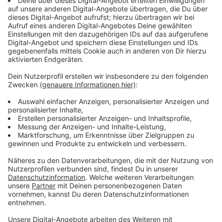
Projekte:
- Cosplay trifft Technik – Baue dein Book Nook
(Einschub fürs Bücherregal)
- Bau einer Klimamessstation
Beteiligte Schule: Marienschule Dülmen
Dienstag, 8. Juli und Mittwoch, 9. Juli 2025, jeweils ca.
8:00 – 15:00/16:00 Uhr
Projekt: Die Umsetzung der Wärmewende in der Praxis
– Komm mit auf die Baustelle
Ort: Startpunkt am Freizeitbad „Düb“, Dülmen
Kooperation: SHK-Innung Coesfeld & beteiligte