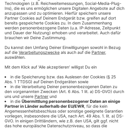
Betriebe
Teilnehmende Schulen: Marienschule Dülmen &
Hermann-Leeser-Realschule Dülmen
Montag, 14. Juli bis Freitag, 18. Juli 2025, jeweils 10:00
– 16:00 Uhr
Projekt: Cosplay trifft Technik – Sternenkrieger: Bau
dir dein eigenes Lichtschwert
Ort: Burg Vischering, Berenbrock 1, 59348
Lüdinghausen
Für den Termin ab 14. Juli ist eine Anmeldung noch
möglich: zdi@kreis-coesfeld.de!