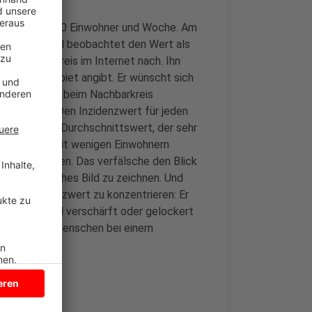
en pro 100 000 Einwohner und Woche. Am
-Hörer Pascal beobachtet den Wert als
lich beim Kreis im Internet nach. Ihn
amte Kreisgebiet angibt. Er wünscht sich
. So laufe es beim Nachbarkreis
-Nachfrage: Den Inzidenzwert für jeden
sich um einen Durchschnittswert, der sehr
einen Orten mit wenigen Einwohnern
en ausschlagen. Das verfälsche den Blick
ein realistisches Bild zu zeichnen. Und
eiten Inzidenzwert zu konzentrieren: Er
 Corona-Regel verschärft oder gelockert
t, dass sich Menschen bei einem
egen dürfen