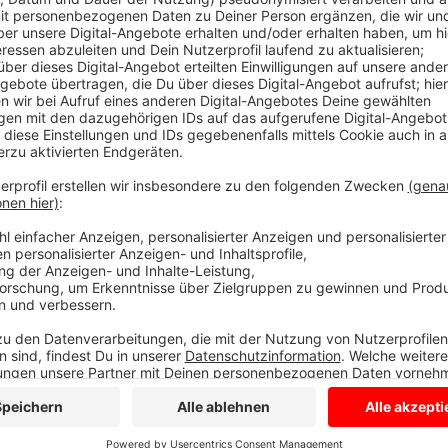
Das Robert Koch Institut meldet 54,9 Neuinfektion
Montag lag der Wert noch über 90. Radio Kiepenkerl
wichtigen Gradmesser in der Pandemie und schaut täg
stört dabei, dass der Kreis nur den Wert für das ges
den Wert auch für jede einzelne Stadt und Gemeinde
Recklinghausen. Der Kreis sagt auf Radio Kiepenkerl
Ort zu veröffentlich, sei keine gute Idee. Es handle 
stark von seiner Bezugsgröße abhängt. Heißt: Bei kl
könnte der Inzidenzwert schnell nach oben oder unt
auf die Lage. Die reinen Fallzahlen wären geeigneter, 
noch ein Grund spreche dafür, sich nur auf den kreisw
allein sei ausschlaggebend, wenn es darum geht, ob
werden sollen. So ist beispielsweise aktuell geregel
Inzidenzwert von 200 nur in eine engen Umkreis bew
Anzeige