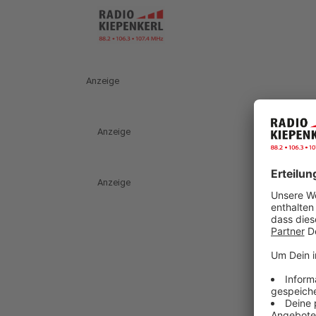
Anzeige
Anzeige
Anzeige