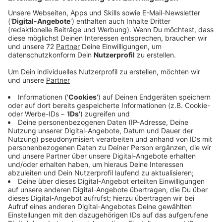
Veröffentlicht:
Mittwoch, 01.03.2023 05:47
Anzeige
In Nordkirchen gibt es im Bereich
Bergstraße/Schloßstraße ebenfalls Ärger. Der Kreis
will mit einer Kampagne das gegenseitige Verständnis
und Rücksichtsnahme fördern. Die
Schülerwerbeagentur Pictur des Pictorius-
Berufskollegs in Coesfeld arbeitet gerade
verschiedene Ideen dafür aus.
An der Kreisstraße zum Longinusturm will der Kreis
zum Start der neuen Motorradsaison eine digitale
Anzeige aufstellen. Sie funktioniert ähnlich wie die
bekannten Tempoanzeigen mit Smileys. Bloß, dass
diese Anzeige signalisiert, wenn jemand zu laut
unterwegs ist. Zusätzlich sind Plakate geplant, die