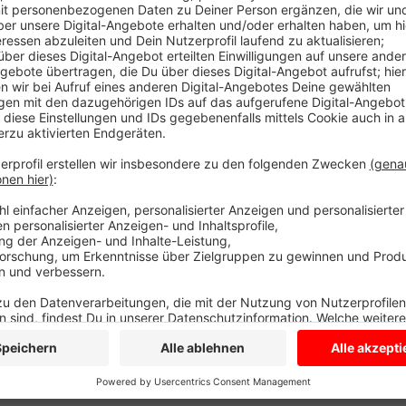
Seit heute geht das fast überall nur noch mit EC- ode
Remondis betriebenen Wertstoffhöfe in Coesfeld, Bil
Senden, Lüdinghausen, Olfen, Nordkirchen und Dül
Einreiz für Einbrecher verringern und gleichzeitig is
Aufwand bei der Abrechnung.
Anzeige