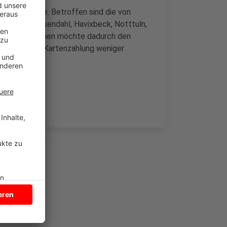
r Kreditkarte. Betroffen sind die von
lerbeck, Rosendahl, Havixbeck, Notttuln,
men. Unternehmen möchte dadurch den
t bedeutet die Kartenzahlung weniger