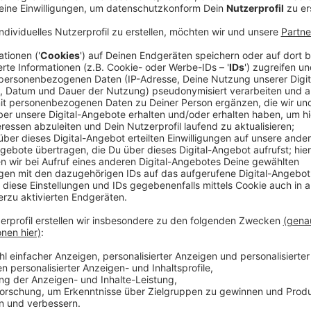
An verschiedenen Gewässern trainieren Wasserrettu
Beispielsweise geht es darum Menschen aus vom Wa
und wichtige Einrichtungen wie Altgenheime oder Kr
Dabei gibt es Übungsbeobachter, die sich genau ans
zusammenarbeiten. Die große Übung geht bis Sonnta
Anzeige