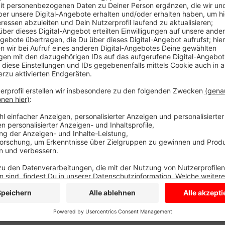
Demnach waren Wissenschaft, Familie und Nachbarn 
Krise zu bewältigen. In der Religion fanden weniger al
den Menschen gehen und sich als Krisenhelfer anb
von der katholischen Anna Katharina Gemeinde in Coe
anzusprechen und ein offenes Ohr für sie zu haben.
Für die Lambertusgemeinde in Ascheberg geht es au
Denn bei Kommunionsfeiern oder Festen sei die Kirche
Nordkirchen hat in der Pandemie gemeinsam mit der
Gottesdienste im Streichelzoo oder am Dorfteich ge
Gemeinde will es fortsetzen und weiterentwickeln.
Anzeige