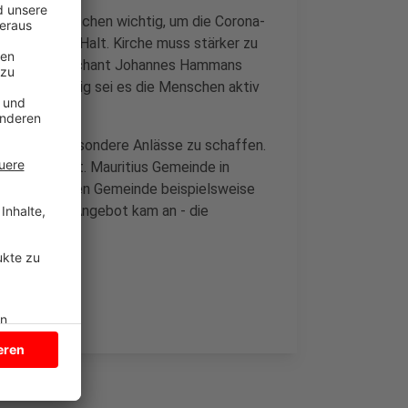
für die Menschen wichtig, um die Corona-
s ein Drittel Halt. Kirche muss stärker zu
ieten, sagt Dechant Johannes Hammans
sfeld. Wichtig sei es die Menschen aktiv
ch darum besondere Anlässe zu schaffen.
 voll. Die St. Mauritius Gemeinde in
 evangelischen Gemeinde beispielsweise
feiert. Das Angebot kam an - die