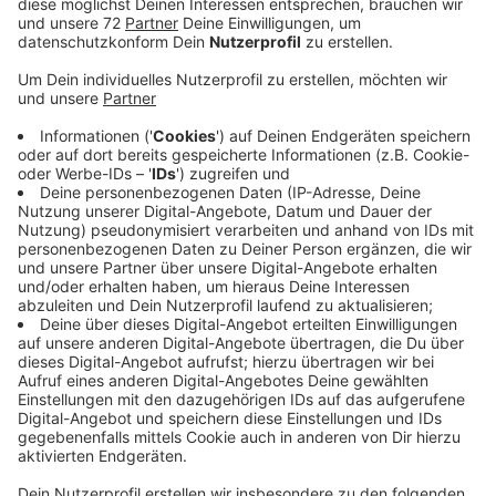
Veröffentlicht:
Freitag, 09.09.2022 06:28
Anzeige
Die Kirchengemeinden haben schon viele Ideen. Wir
schauen uns ein paar Beispiele an: Die St. Viktor
Gemeinde in Dülmen schaltet ab sofort abends die
Außenbeleuchtung aus. Sie will auch die Temperatur in
der Kirche senken – muss dabei aber darauf achten,
dass die kühlere Luft der Orgel nicht schadet. Auch in
der St. Lambertuskirche in Ascheberg sorgt sich das
Seelsorge-Team um die Orgel. Es bastelt noch an
seinem Heizkonzept. In der Kirche der St. Vitus
Gemeinde in Olfen ist die Heizung künftig während des
Gottesdienstes aus. Und die St. Felizitas-Kirche in
Lüdinghausen wartet auf das Einspar-Konzept des
Bistums Münster. Es soll am Montag in zwei Wochen
vorliegen.