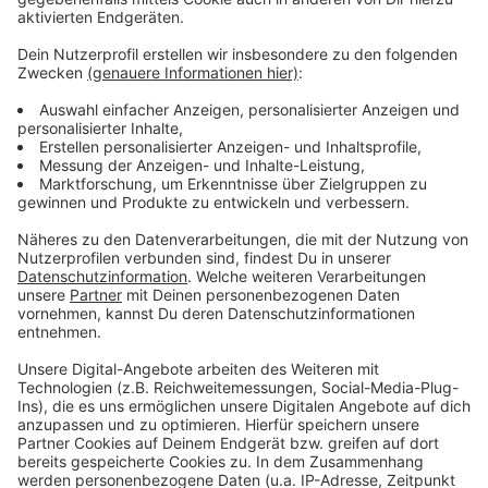
bietet aber zumindest eine Notbetreuung an. Ähnlich
sieht es an der Grundschule Dernekamp in Dülmen aus.
In Buldern an der Ludgerus-Schule ist der offene
Ganztag dagegen heute länger als üblich geöffnet.
Der Grund: Wegen einer ganztägigen Fortbildung gibt
es keinen normalen Unterricht. Auch die OGS der
Ludgerischule in Coesfeld läuft wie gewohnt. Das
Team wäre zwar gerne zur Demo gefahren, die
Bezirksregierung stellte sich aber bei der
Notbetreuung quer. Die Demo ist heute, weil der
Landtag heute beginnt den Haushalt für das
kommende Jahr zu beraten. Es soll weniger Geld für
den sozialen Bereich geben, schlagen die
Wohlfahrtsverbände Alarm. Sie sehen Betreuungs-,
Pflege- und Integrationsangebote gefährdet.
Anzeige