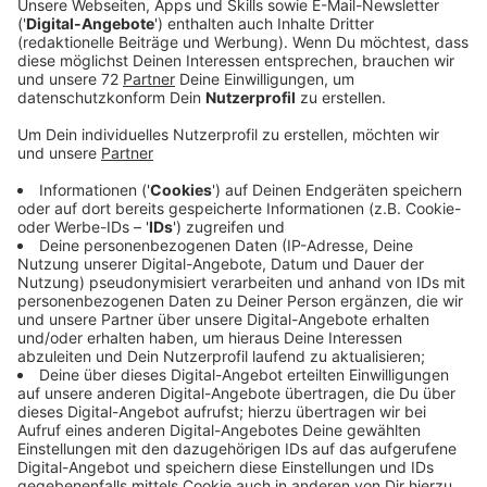
Mitarbeiter der Arbeiterwohlfahrt protestieren heute
vor dem Landtag in Düsseldorf für mehr Geld und
bessere Arbeitsbedingungen. Als Folge sind heute
einige AWO-Kitas und Offene Ganztagsangebote an
Grundschulen geschlossen oder eingeschränkt. Zum
Beispiel bleibt die Kita "Auf der Hengte" in Dülmen
geschlossen. Eine Notbetreuung gibt es nicht. Auch
das Team der Kita August-Brust-Straße in Dülmen
fährt nach Düsseldorf. Es habe die Eltern frühzeitig
über die Demo informiert. Niemand habe sich wegen
einer Notbetreuung gemeldet. Deshalb bleibt die Kita
komplett dicht. Ähnlich sieht es in der Kita Steinbach
in Seppenrade aus und in den AWO-Kitas Gennerich und
Plaggenesch in Havixbeck. Schauen wir noch auf den
Offenen Ganztag. Hier beteiligt sich zum Beispiel das
Team der Ostwallschule in Lüdinghausen an der Demo,