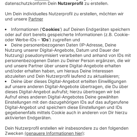
Traditionen fallen weg. Partys, Bollerwagen- und
Radtouren in größeren Gruppen gibt es nicht. Städte
und Gemeinden achten darauf, dass sich alle dran
halten. Und haben ihre Kontroll-Teams aufgestockt. In
Lüdinghausen zum Beispiel zwischen den Burgen und
am Kanal. In Havixbeck an Bolzplätzen oder auf
Schulhöfen, das sind beliebte Treffpunkte von
Jugendlichen. In Coesfeld ist die Liebeswiese an der
Elsriete abgesperrt, sie ist sonst am ersten Mai immer
gut besucht. Wer sich hier nicht an das Kontaktverbot
hält, auf den kommt eine Geldstrafe von mindestens
200 Euro zu. Das Deutsche Rote Kreuz rechnet mit
deutlich weniger Rettungsdienst-Einsätzen als in den
vergangenen Jahren zum ersten Mai, da große Partys
ausfallen.
Anzeige