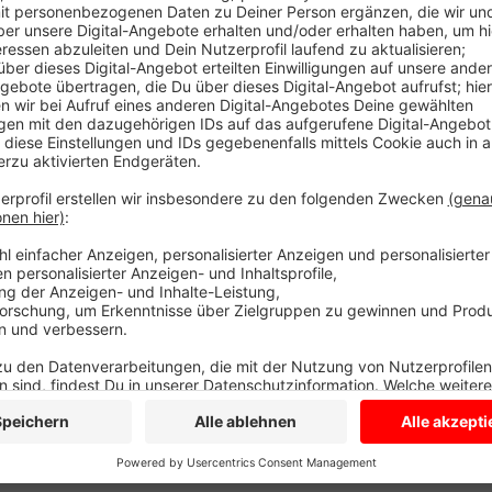
Sie ist eine der Hauptstrecken im Kreis. Außerdem g
Coesfelder Bahnhof, den das Eisenbahnbundesamt al
Lärmstellen untersuchen möchte. Das Bundesamt ar
von der Schiene. Ihr Hinweise dazu sind ein wichtiger
für Stellungnahmen ab. Der Lärmaktionsplan soll de
Lärm helfen.
HIER
können Sie Wünsche und Kritik äuß
Anzeige