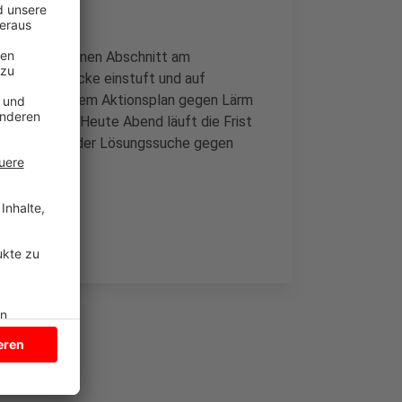
ibt es noch einen Abschnitt am
s Hauptstrecke einstuft und auf
beitet an einem Aktionsplan gegen Lärm
 Bestandteil. Heute Abend läuft die Frist
n Planern bei der Lösungssuche gegen
ern.