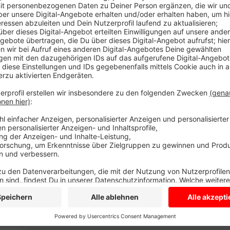
Anzeige
Das Land gibt Geld, um die Radwege zwischen Havixb
Havixbeck und zwischen Nordkirchen und Capelle zu
haben das dringend nötig. Außerdem gibt es noch Ge
Coesfeld und Billerbeck und nördlich von Havixbeck
Nachbarschaften ja kräftig selbst mit an, der Landes
Und abschließend beteiligt sich das Land noch an de
in der Billerbecker Bauerschaft Aulendorf. Hier ents
fahrradfreundlicher Umbau ist zwischen Bösensell u
es Geld vom Land.
Anzeige