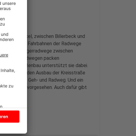
eck und Roxel, zwischen Billerbeck und
 sanieren. Die Fahrbahnen der Radwege
ld für die Bürgerradwege zwischen
. Bei Bürgerradwegen packen
betrieb Straßenbau unterstützt sie dabei.
n Kosten für den Ausbau der Kreisstraße
teht ein neuer Geh- und Radweg. Und ein
nd Albachten vorgesehen. Auch dafür gibt