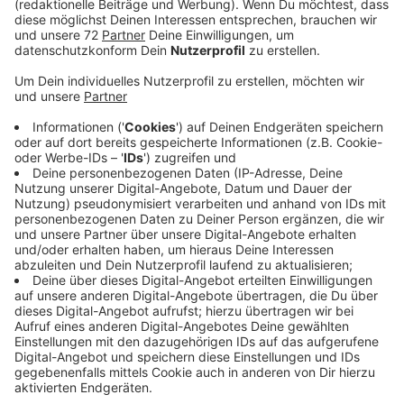
Immerhin solle der Weg in die Arbeit beschleunigt
werden. Das sei positiv, aber die Bürokratiehürden für
Unternehmen seien immer noch viel zu hoch. Es gelte
also Bürokratie abzubauen - gleiches gelte beim
Thema Rückführen von Asylbewerbern. Auf Druck der
Städte und Gemeinden bekommen diese zwar
immerhin inzwischen etwas mehr Geld für's
Unterbringen von Flüchtlingen vom Bund - das reiche
am Ende aber leider immer noch nicht aus. Ebenso
müssten Bund und Länder noch mehr Unterstützen
beim Schaffen von geeigneten
Unterbringungsmöglichkeiten. Städte und Gemeinden
im Kreis Coesfeld haben schon viel getan, um die
vielen Flüchtlinge unterzubringen, die sie zugewiesen
bekommen. Irgendwann sind aber auch hier die
Kapazitäten endlich. Gut sei aber, dass die Bezahlkarte
für Asylbewerber einen Rahmen bekommen soll. Der