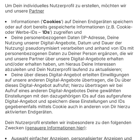
Es kommen rund 80 Prozent weniger Menschen in die
Testzentren als vor den neuen Kostenregeln. Unter
diesen Bedingungen sei es fraglich, ob es sinnvoll und
möglich ist ein flächendeckendes Testangebot
aufrecht zu erhalten. Den August will das Deutsche
Rote Kreuz noch abwarten und weiter beobachten,
welchen Kurs die Politik mit Blick auf den Herbst
einschlägt. Abhängig davon entscheidet es dann, wie
es weitergeht.
Anzeige