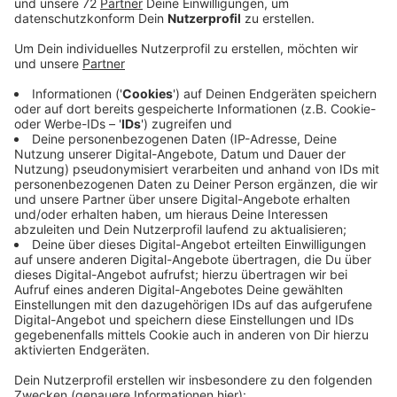
Am Löwendenkmal in der Innenstadt gibt es zuerst
eine Kundgebung. Anschließend geht es gemeinsam
durch die Innenstadt. Die Organisatoren rechnen mit
rund 300 Teilnehmern. Sie hoffen, dass viele
Menschen in gelb und blau kommen, das sind die
Stadtfarben von Dülmen und die Landesfarben der
Ukraine. In Nordkirchen gibt es heute Abend eine
Mahnwache auf dem Ludwig-Becker-Platz im
Ortskern. Initiiert aus der Bürgerschaft heraus. Die
Hilfsbereitschaft und die Anteilnahme sind im Kreis
Coesfeld riesig. In Coesfeld hat es heute Nachmittag
eine Spendenaktion in der ehemaligen Martin-Luther-
Schule gegeben. Die Flüchtlingsinitiative sammelt
unter anderem warme Kleidung und Decken aber auch
Taschenlampen und Batterien. Die Aktion soll
zunächst bis zum Ende der Woche gehen.