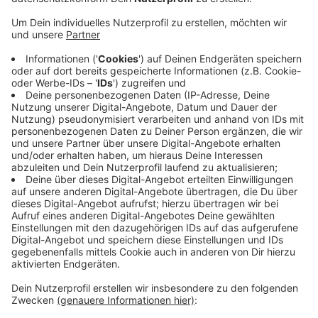
Die Ordnungsämter in Coesfeld, Dülmen, Billerbeck
und Senden kontrollieren deswegen heute wieder
unterstützt von Sicherheitsdiensten vor allem
besonders beliebte Ausflugsziele. Zum Beispiel die
Milchtankstelle zwischen Billerbeck und Darfeld, die
Kapelle Visbeck, die Grillplätze oder den Bulderner
See in Dülmen. Für ein Glasverbot am Kanal in Senden
wie am Aasee in der Nachbarstadt Münster sieht die
Gemeinde aber keinen Bedarf. Probleme machten eher
zu viele Pizza-Kartons. Ein extra aufgestellter
Mülleimer soll helfen. Auch in Dülmen und Coesfeld
stehen an beliebten Treffpunkten extra Mülleimer.
Anzeige