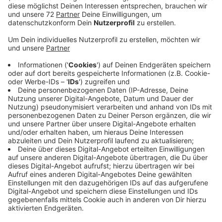
Maitouren sind bei vielen von Ihnen im Kreis Coesfeld
Tradition, doch sich in großen Gruppen draußen
treffen, ist aktuell wegen der Kontaktbeschränkungen
nicht erlaubt. Die Ordnungsämter im Kreis Coesfeld
sind daher heute verstärkt im Einsatz und kontrollieren
beliebte Treffpunkte. In Dülmen ist das Ordnungsamt
heute im Dauereinsatz, zum Beispiel am Bulderner See,
an der Kapelle Visbeck und am Merfelder Grillplatz -
bis 19 Uhr und dann übernimmt ein privater
Sicherheitsdienst. Ähnlich sieht das in Billerbeck aus:
Hier unterstützt ein privater Sicherheitsdienst das
Ordnungsamt bei den Kontrollen im Bereich der
Fahrradstraße zwischen Billerbeck und Darfeld. Das
Nottulner Ordnungsamt hofft, dass es heute wegen
des Wetters eher ruhig bleibt. Mitarbeiter sind hier
unter anderem am Longinusturm und am
Modellflugplatz unterwegs. Die Polizei unterstützt die
Ordnungsämter heute ebenfalls bei den Kontrollen