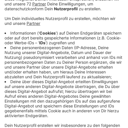
Um zu verhindern, dass sich das Virus weiter
ausbreitet, gilt ab sofort in den Fußgängerzonen im
Kreis eine Maskenpflicht. Die größeren Städte im Kreis
haben sich dabei abgesprochen. Ab sofort gilt für Sie:
Maske auf in der Fußgängerzone! Von montags bis
samstags gilt in der Zeit von acht bis 19 Uhr. Darauf
weisen schon bald Schilder an den Eingängen der
Fußgängerzonen in Lüdinghausen, Coesfeld, Billerbeck
und Dülmen hin. Die aktuelle Corona-Regel sieht das
Masketragen in der unmittelbaren Nähe der Geschäfte
vor. In Dülmen beispielsweise tragen schon viele
Menschen freiwillig eine Maske in der Fußgängerzone,
hat das Team des Ordnungsamtes zufrieden
beobachtet. Das ist jetzt noch strenger geregelt. Die
Teams der Ordnungsämter kontrollieren in den
kommenden Tagen in den Fußgängerzonen, wie es mit