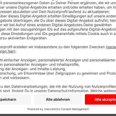
Darunter ist Marietheres Reher Gremme aus Dülmen.
lieferbar. Zum Beispiel Antibiotika oder Inhalationss
Apotheken suchen zusammen mit den Ärzten nach Alte
anderem nötig, Medikamente in Europa zu produzieren
Anzeige