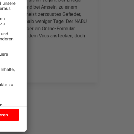
eln, vorwiegend bei Amseln, zu einem
Vögel haben meist zerzaustes Gefieder,
en meist innerhalb weniger Tage. Der NABU
 können Sie über ein Online-Formular
sich zwar mit dem Virus anstecken, doch