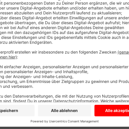
überträgt sich durch Stechmücken und führt bei Vög
meist tödlichen Krankheitsverlauf. Die betroffenen 
flüchten nicht mehr und wirken apathisch. Sie sterb
bittet um Mithilfe. Erkrankte oder gestorbene Vögel
melden. Den Link finden Sie
HIER
. Menschen können 
eine Infektion verläuft meist ohne Symptome.
Anzeige