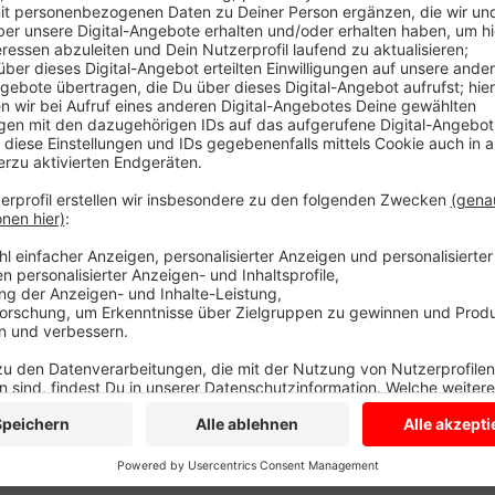
Anzeige
Ingo Röschenkemper vom Fußballkreis Coesfeld-Ahaus
und alle aufgefordert sind, mehr hinzusehen. Vor al
Auswechselspielern abseits des Platzes gingen oft S
Regeln wie das DFB-Stopp-Konzept bei dem Schieds
dürfen, sollte es sich auf dem Fußballplatz zu stark 
wonach sich nur noch der Mannschaftskapitän an den
Entscheidung zu klären, sei hilfreich um Gewalt vor
Anzeige