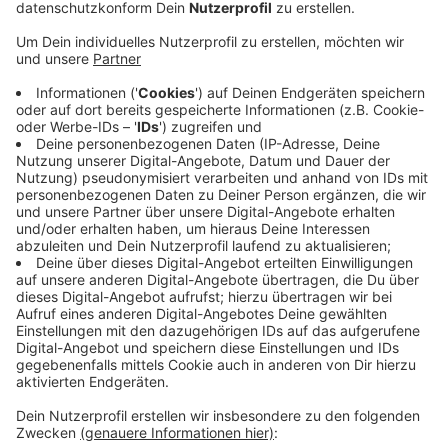
Bäckerei-Mitarbeiter freuen sich jetzt über mehr Lohn.
Sie bekommen fünf Prozent mehr Geld... In einer
Bäckerei zu arbeiten ist ein anspruchsvoller Job. Mit
heißen Backblechen hantieren, den heißen Ofen
befüllen - Das Aufbacken von Brötchen erledigt die
Fachverkäuferin "quasi nebenbei". Vor allem kümmert
sie sich um die Kunden... Da sind manchmal starke
Nerven gefragt. Mit dem jetzt vereinbarten höheren
Lohn habe sich die Branche ein gutes Stück attraktiver
gemacht, sagt die Gewerkschaft Nahrung-Genuss-
Gaststätten für den Kreis Coesfeld. Im Mai
kommenden Jahres sollen die Löhne dann noch einmal
um 70 Euro steigen. Im Kreis Coesfeld arbeiten mehr
1.700 Menschen in Bäckerei-Filialen.
Anzeige