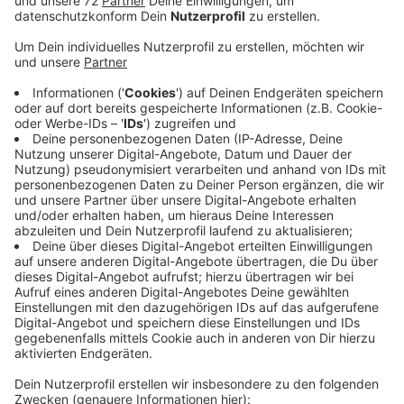
Demnach waren im Dezember im Kreis etwas mehr
Menschen arbeitslos gemeldet als im Vormonat. Im
Vergleich zum Vorjahr sieht es deutlich schlechter aus.
Damals waren über 700 Menschen weniger im Kreis
Coesfeld arbeitslos gemeldet als aktuell. Die Kriege
und Krisen in der Welt, die allgemeine
Wirtschaftsflaute und hohe Energiepreise wirken sich
weiter aus. Unternehmen stellen nur zurückhaltend
ein. Die übliche Winterflaute auf dem Arbeitsmarkt
fällt deutlicher aus als sonst. In den kommenden
Monaten rechnet die Arbeitsagentur nicht damit, dass
sich die Lage wesentlich entspannt. Größere
Entlassungswellen seien aber nicht zu erwarten. Die
Unternehmenslandschaft im Kreis Coesfeld sei
vielfältig, Krisen einzelner Branchen wirkten sich nicht
so stark aus und das sorge dafür, dass der
Arbeitsmarkt hier stabiler als in anderen Regionen ist.