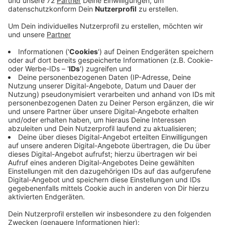
Veröffentlicht:
Mittwoch, 12.11.2025 16:16
Anzeige
So kamen im nun abgelaufenen Berichtsjahr auf 68
Bewerberinnen und Bewerber 100 betriebliche
Ausbildungsstellen. „Das ist ein sehr guter Wert, der
zeigt, wie viele Chancen es für die Jugendlichen in der
Region gibt." Die Nachfrage von Firmen im Kreis
Coesfeld nach Azubis ist zwar in Krisenzeiten wie
diesen auch gesunken, aber nicht so sehr wie in
anderen Teilen Deutschlands und dennoch nach wie
vor hoch. Auch jetzt finden Interessierte noch offene
Stellen - beispielsweise in den Bereichen Einzelhandel,
Groß- und Außenhandel, Lager und Logistik, aber auch
im Handwerk.