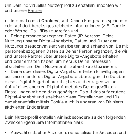
Bei allen Unfällen gab es keine weiteren
Unfallbeteiligte. In Dülmen stürzte ein Fahrer auf der
B474 in Richtung Lüdinghausen. Ebenfalls in Dülmen
flog ein Motorradfahrer auf der L600 aus der Kurve
und landete im Graben. In Senden prallte ein junger
Mann gegen ein Verkehrsschild und in Ascheberg
stürzte ein Motorradfahrer auf Rollsplit. Alle
verletzten kamen ins Krankenhaus. Hinweise gerne an
die Polizei in Dülmen.
Anzeige