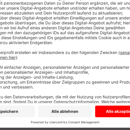
Und das dank des erfolgreichen Tarifabschlusses der
Dienst. Städte und Gemeinden schauen auf ihre klam
das bezahlen sollen. Bereits zu Beginn der Tarifgesp
eingerechnet, sagt Landrat Christian Schulze-Pellen
zu stemmen, ohne große Maßnahmen vertagen zu müss
hat die anfallenden Mehrkosten für dieses Jahr auc
Jahr sind es 400 000 Euro zusätzlich. Woher das Geld
Die Stadt schließt höhere Steuern nicht aus. Dülmen
Euro Mehrkosten. Auch hier steht noch nicht fest, wi
Anzeige