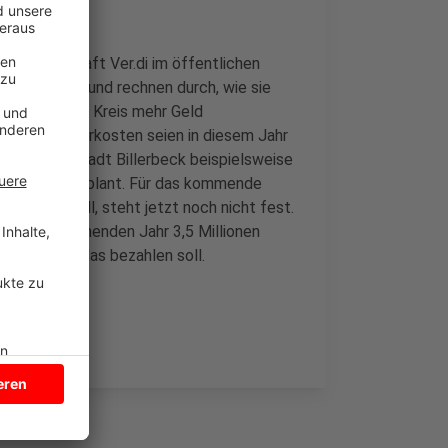
 Gewerkschaft Ver.di im öffentlichen
men Kassen und rechnen durch, wie sie
räche hat der Kreis mehr Geld
gahr. Die Mehrkosten seien in diesem Jahr
en. Die Stadt Billerbeck beispielsweise
h schon eingeplant. Für das kommende
 kommen soll, steht jetzt noch nicht fest.
 hat im kommenden Jahr 3,5 Millionen
e die Stadt das bezahlen soll.