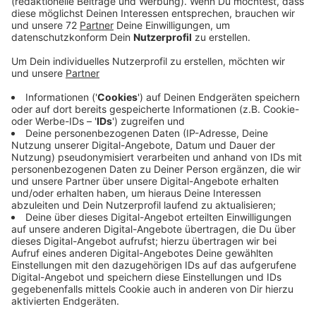
Anzeige
Höfläden im Kreis erwarten einen Ansturm zu
Weihnachten, weil vielen regionale Produkte zum Fest
wichtig sind. Das ist ein Grund, warum sich der Biohof
Herzkamp in Havixbeck heute auf besonders viele
Kunden einstellt. Auch Henrik Althues rechnet heute
mit einem Ansturm in seinem Hofladen in Holtwick. Der
Grund: Viele Menschen hätten jetzt Weihnachtsferien
und Zeit zum Einkaufen. Gerade zu Weihnachten seien
Kunden bereit etwas mehr Geld für regionale
Lebensmittel auszugeben. Die vielen Lebensmittel-
Skandale haben den Trend zu regionalen Produkten
verstärkt, beobachtet die Fleischerei Feldkamp in
Seppenrade. Hier fragen viele Kunden ganz genau
nach, woher Fleisch und Wurst kommen. Wichtig ist