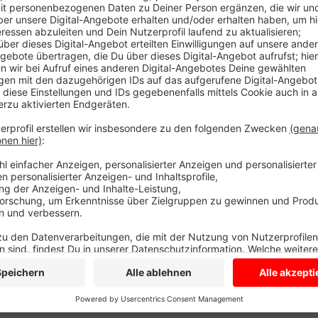
Die Mannschaft vom Reitverein Appelhülsen ist auf 
Jahr sei eine sehr junge Mannschaft an den Start ge
zufrieden. Für ihn ist das Turnier mit der Bauernolympi
Schlecht lief es auch für den Reitverein Bösensell. E
Der Reitverein Havixbeck-Hohenholte ist auf dem le
Winterturnier in Münster zu Ende.
Anzeige