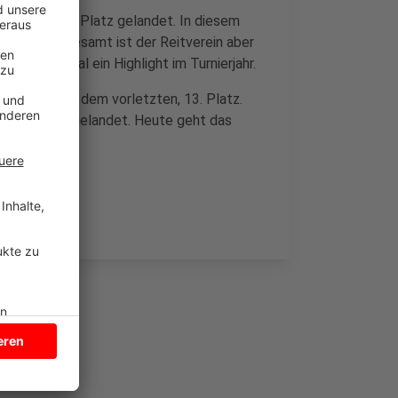
dem neunten Platz gelandet. In diesem
gangen. Insgesamt ist der Reitverein aber
ade jedes mal ein Highlight im Turnierjahr.
r landete auf dem vorletzten, 13. Platz.
tzten Platz gelandet. Heute geht das