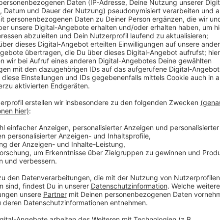
Und einen Lerneffekt gibt es dabei auch, Müll sollte
werden. In Lette sind heute viele Menschen auf den
Frühjahrsputz hat Edmund Böhm vom Heimatverein Let
Aktion ist sehr groß. Spontane freiwillige Helfer k
Uhr 30 am Feuerwehrhaus dazukommen.
Heute ziehen auch viele Müllsammler durch Appelhü
trifft sich mit seinen Mitstreitern um 10 Uhr im Dorf
Teams sind schon voller Tatendrang, denn es gibt viel
Durch Corona konnte die Aktion nicht regelmäßig sta
In Coesfeld zieht der Schützenverein um Jonas Heg
heute Nachmittag los. Treffen ist um 14 Uhr an der F
aufgeteilt. Sternenförmig machen sie sich auf die Su