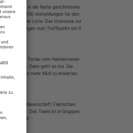
 nicht achtlos in die Natur geschmissen
 Beinen, rund 100 Anmeldungen für den
te auf seiner Liste. Das Interesse zur
önnen heute Morgen zum Treffpunkt um 9
lsen. Thomas Terlau vom Heimatverein
 am Pfarrheim. Dann geht es los. Die
 zu tun. Es ist mehr Müll zu erwarten.
ttfinden.
emann in der Bauerschaft Flamschen
reilichtbühne. Das Team ist in Gruppen
che nach Müll.