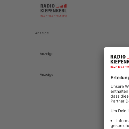
Anzeige
Anzeige
Anzeige