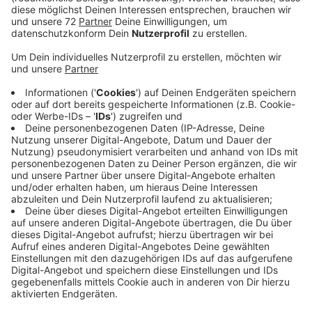
Veröffentlicht:
Samstag, 26.03.2022 07:39
Anzeige
Unter anderem sammeln die Helfer heute in
Billerbeck. Das hat die Stadt organisiert. Aufgrund der
Pandemie teilt sie die Helfer aber nicht in feste
Bezirke ein, sondern jeder kann sammeln wo er möchte
- vor seiner Haustür, im angrenzenden Waldstück oder
Park. Arbeitshandschuhe, Müllsäcke und Zangen
verteilen Mitarbeiter des Bauhofs ab 09 Uhr am
Parkplatz des alten Feuerwehrgerätehauses. Den
gesammelten Müll können Sie da dann wieder ab 12:30
Uhr abgeben. Und in Nottuln hat der Heimatverein eine
Sammelaktion organisiert. Er hat extra einige Stellen
rausgesucht, die sehr vermüllt sind. Zum Beispiel den
Wegesrand an der Hauptdurchfahrtsstraße, den Rhode
Parkplatz und das kleine Waldstück in der Nähe des