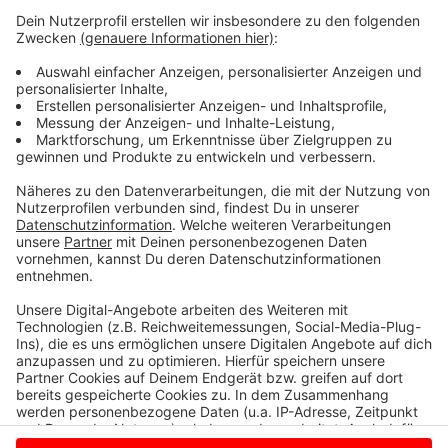
mal einen Einlass-Stopp. Ins Naturbad in Olfen dürfen
400 rein. Tickets gibt es hier an der Kasse. Schwimmer
haben Geduld und warten im Schatten, bis sie rein
dürfen. Die Bad-Teams kontrollieren die Abstands-
Regeln auf den Liegewiesen und in den Becken. Und
sie desinfizieren regelmässig Duschen, Umkleiden und
Co.
Anzeige
Anzeige