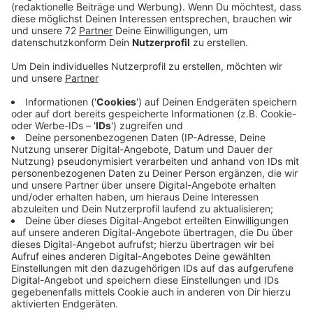
Anzeige
Das Cabriobad in Senden beispielsweise öffnet um
acht Uhr seine Türen.
Anzeige
Hin, rein ins Wasser, ein paar Bahnen ziehen und wieder
raus. Bis 10 Uhr sind die Chancen, noch ins Cabriobad
zu kommen, gut. Wer ins Freibad will, muss sich online
anmelden. 200 Schwimmer dürfen rein. Zwischen halb
eins heute Mittag und halb fünf ist das Freibad
ausgebucht. Das Freibad im Dülmener Bad DüB öffnet
um 9 Uhr. 500 Besucher dürfen rein. Unser Tipp:
Schauen Sie auf die Internetseite des Bades, dort
steht immer aktuell, wieviele Menschen noch rein
dürfen. Es gab in den vergangenen Tagen sogar schon