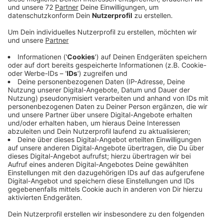
Anzeige
Insgesamt gibt es vier Ansprechpartner, an die sich
mögliche Betroffene wenden können. Rita Ehrenborg
(66) aus Münster ist pensionierte Krankenschwester,
Lehrerin für Pflegeberufe, Pflege- und Sozialcoach.
Barbara Kurlemann (63) aus Ibbenbüren arbeitete vor
ihrem Ruhestand als Sozialarbeiterin und im
Sozialmanagement mit Qualifizierungen in Mediation
und Krisenintervention. Cordula Mayer (64) aus Nottuln
war Kriminalhauptkommissarin mit dem Schwerpunkt
Opferschutz. Der Sonderpädagoge Josef Schlierkamp
(76) aus Waltrop hat über 30 Jahre eine Förderschule
geleitet. Menschen, die in Diensten und Einrichtungen
der Caritas im Bistum Münster betreut werden oder
früher betreut wurden und denen dort sexualisierte
Gewalt widerfahren ist, können die Möglichkeit zum
Gespräch nutzen. Dieses Angebot gilt auch für