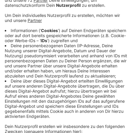
Veröffentlicht:
Mittwoch, 22.01.2025 13:27
Anzeige
133 Betriebe mussten schließen, weil sie
zahlungsunfähig sind. Jeweils fast 20 weitere Betriebe
schlossen wegen zumindest wegen finanzieller
Engpässe und aufgrund von Auftragsmangel, sagt die
Handwerkskammer in der Region jetzt. Es gelte
dringend hohe Energie- und Bürokratiekosten
abzubauen. Auch steigende Sozialabgaben
überfordern viele Unternehmen in wirtschaftlich
schwierigen Zeiten. Außerdem stünde ein Drittel der
Betriebsinhaber, Gesellschafter und gesetzlichen
Vertreter kurz vor der Rente, sagt die HWK. Das zeige,
wie wichtig es ist, jetzt Nachfolger durch attraktive
Rahmenbedingungen für den Job zu sichern.