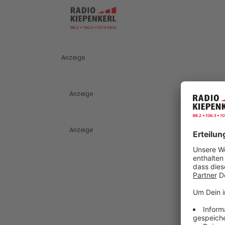
Anzeige
Anzeige
Anzeige