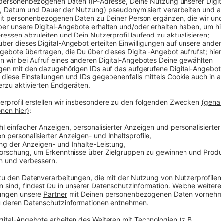
Veröffentlicht:
Freitag, 26.11.2021 06:29
Anzeige
Der neue, hohe Inzidenz-Wert ist ein neuer Rekord in 
angespannt, das Boostern im Kreis soll jetzt an Fa
Kreis und das Deutsche Rote Kreuz heute Mittag pun
neue Impfstellen in Coesfeld und Lüdinghausen frei.
Pictorius Berufskollegs geht es Morgen los. Der Sch
HIER
melden Sie sich an.
Um das voranzutreiben, stellen Unternehmen im Kreis 
paar tolle Sachen dabei, die Mitarbeiter anspornen sol
Aktion bei der Modekette Ernstings Family gestartet
bis Mitte Dezember vorbeikommen. Beim Bodenherste
Bioladen Weiling gab es im Sommer Impfaktionen, di
Neuauflage geben soll. Die Großschlachterei Westfle
Auffrischungs-Impfkampagne gerade abgeschlossen. 