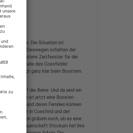
der Pandemie. Die Situation ist
hrt aufnehmen. Deswegen schalten der
kt 12 Uhr weitere Zeitfenster für die
 In der Sporthalle des Coesfelder
werpunkt liegt ganz klar beim Boostern.
Aktionen auf die Beine. Und da sind ein
len. In Lette ist jetzt eine Booster-
 Mitarbeiter und deren Familien können
ller Parador in Coesfeld und der
e Unternehmen grübeln noch, ob es eine
isch in der Bauerschaft Stockum hat ihre
Mit einem riesigen Erfolg: Die