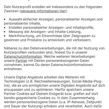
ersten Aufforderung sogar direkt, ist es noch
günstiger. Die Verbraucherzentrale rät aber trotz des
neuen Rechts immer genau zu prüfen, ob Sie wirklich
bezahlen müssen. Dabei hilft Sie ihnen weiter.
Unterstützung gibt es bei der Verbraucherzentrale des
Kreises in Dülmen. Tel. 02594/8406801
Anzeige
Anzeige