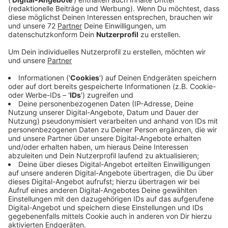
Veröffentlicht:
Donnerstag, 30.09.2021 15:34
Anzeige
Oft haben die Inkassounternehmen dann viel zu viel
abgerechnet, darauf macht heute die
Verbraucherzentrale in Dülmen aufmerksam. Viele
Beschwerden sind in den vergangenen Jahren bei der
Verbraucherzentrale eingegangen. Die
Inkassounternehmen haben dann zum Beispiel 76 Euro
berechnet, obwohl der eigentliche offene Betrag
unter 50 Euro lag. Das ändert sich jetzt aber ab
morgen, dann gilt ein neues Inkassorecht. In unserem
Beispiel dürften die Unternehmen dann nur noch 36
Euro von Ihnen verlangen. Und zahlen Sie nach der