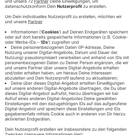
Heute (Montag, 02.08.2021) startet das neue Kita-
Jahr und pünktlich dazu gehen gleich mehrere neue
Kitas an den Start. Insgesamt 200 zusätzliche Kita-
Plätze sind kreisweit dadurch dazugekommen. Vorerst
reicht das, sagt das Kreis-Jugendamt. Es gibt
genügend Kita-Plätze kreisweit, aber nicht alle
befinden sich in dem Wunsch-Ort. Die Bösenseller Kita
beispielsweise ist voll, so müssen einige Kinder aus
Bösensell in eine Kita in Senden gehen. Neu sind unter
anderem die Henry Dunant-Kita in Nottuln vom
Deutschen Roten Kreuz und die Kita Pfützenhüpfer in
Ascheberg von der Jugendhilfe Werne. Damit gibt es
kreisweit jetzt über 100 Kindergärten.
In den vergangenen Jahren gab es hier bei uns zu
wenig Kitaplätze. Der Kreis versucht mit dem Bau
etlicher neuer Kitas den Engpass immer weiter zu
verkleinern.