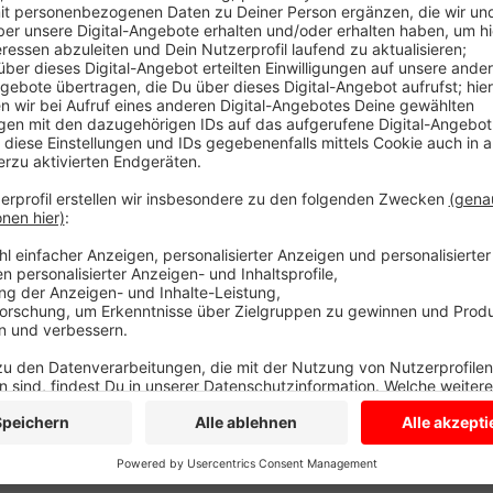
In den Bäckereien im Kreis Coesfeld arbeiteten vor 
Auszubildende mehr. Die Zahlen zeigen: es ist imme
Frühaufsteher-Handwerk zu begeistern, das Interesse
liege auch am zu geringen Azubi-Gehalt. Azubis in Bä
und nur knapp 885 Euro im zweiten Lehrjahr im untere
Bundesweit sind Verhandlungen über mehr Gehalt zu
Kreis Coesfeld müsse jetzt also selbst Druck auf d
die NGG.
Anzeige