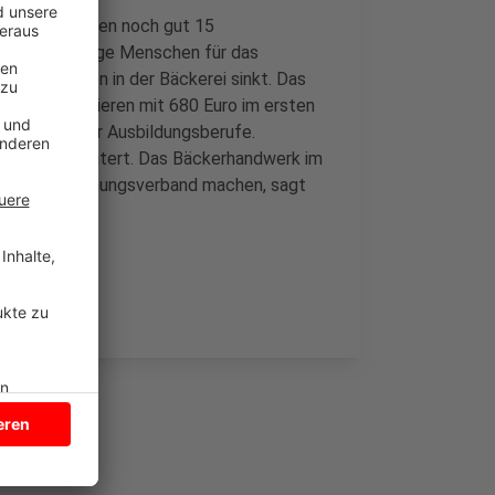
knapp 10 Jahren noch gut 15
r schwerer junge Menschen für das
 am Arbeiten in der Bäckerei sinkt. Das
ckereien rangieren mit 680 Euro im ersten
n Drittel aller Ausbildungsberufe.
letzt gescheitert. Das Bäckerhandwerk im
en eigenen Innungsverband machen, sagt